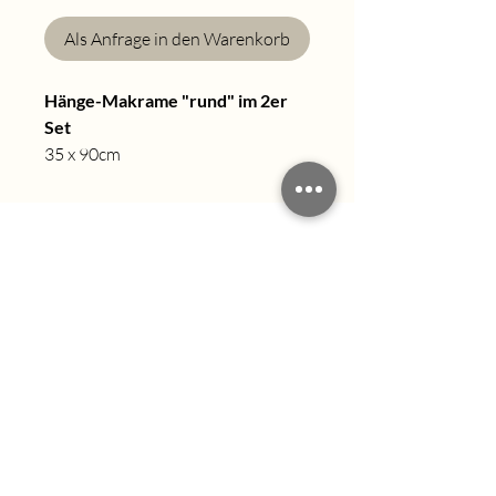
Als Anfrage in den Warenkorb
Hänge-Makrame "rund" im 2er
Set
35 x 90cm
info@enjoy-event.org
+49 (0) 163 6176403
Impressum