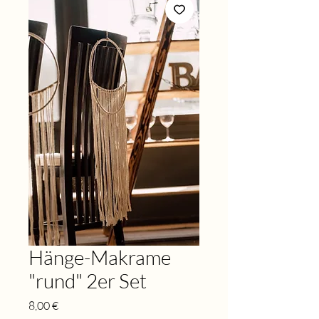
Hänge-Makrame
"rund" 2er Set
Preis
8,00 €