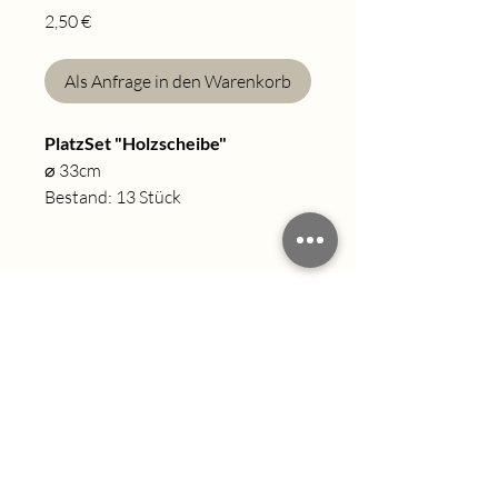
Preis
2,50 €
Als Anfrage in den Warenkorb
PlatzSet "Holzscheibe"
⌀ 33cm
Bestand: 13 Stück
info@enjoy-event.org
+49 (0) 163 6176403