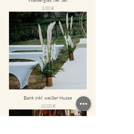
Wasserglas, 6er Set
Preis
3,00 €
Bank inkl. weißer Husse
Preis
10,00 €