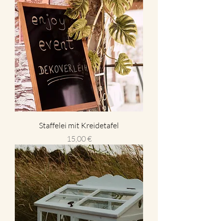
Staffelei mit Kreidetafel
Preis
15,00 €