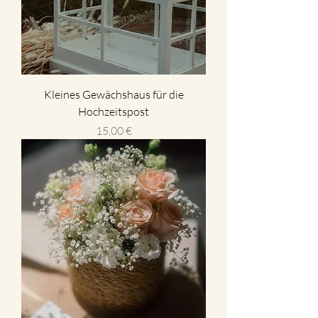
Kleines Gewächshaus für die
Hochzeitspost
Preis
15,00 €