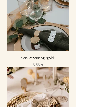
Serviettenring "gold"
Preis
0,80 €