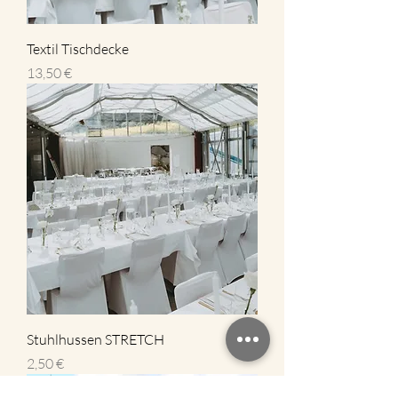
Textil Tischdecke
Preis
13,50 €
Stuhlhussen STRETCH
Preis
2,50 €