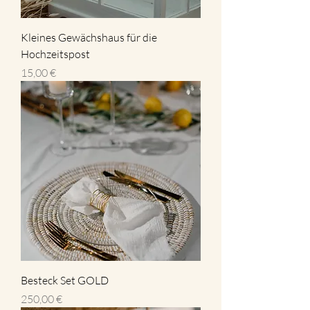
Kleines Gewächshaus für die
Hochzeitspost
Preis
15,00 €
Besteck Set GOLD
Preis
250,00 €