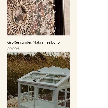
Großes rundes Makramee boho
Preis
30,00 €