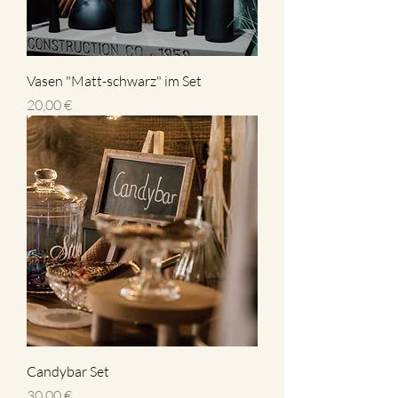
Vasen "Matt-schwarz" im Set
Preis
20,00 €
Candybar Set
Preis
30,00 €