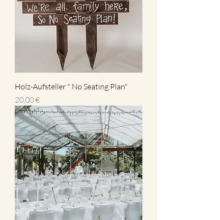
Holz-Aufsteller " No Seating Plan"
Preis
20,00 €