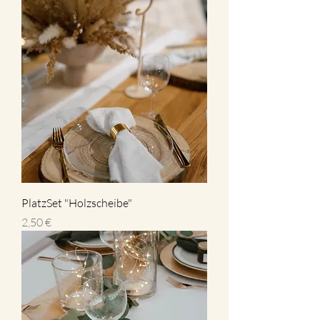
PlatzSet "Holzscheibe"
Preis
2,50 €