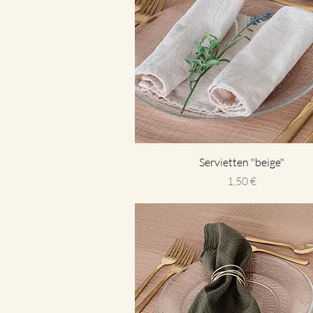
Servietten "beige"
Preis
1,50 €