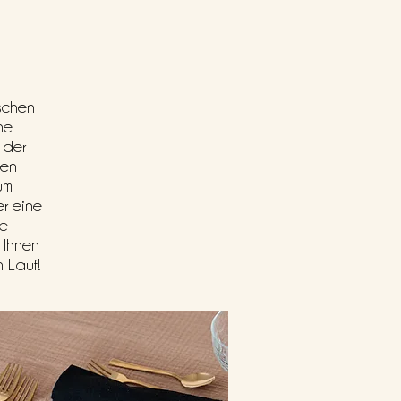
schen
ne
 der
den
um
er eine
ie
 Ihnen
n Lauf!