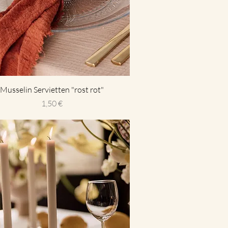
Musselin Servietten "rost rot"
Preis
1,50 €