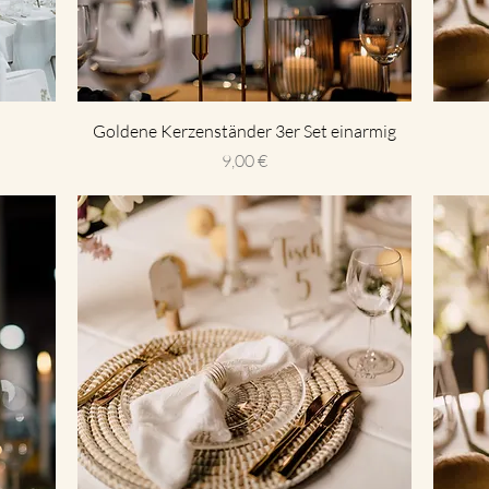
Goldene Kerzenständer 3er Set einarmig
Preis
9,00 €