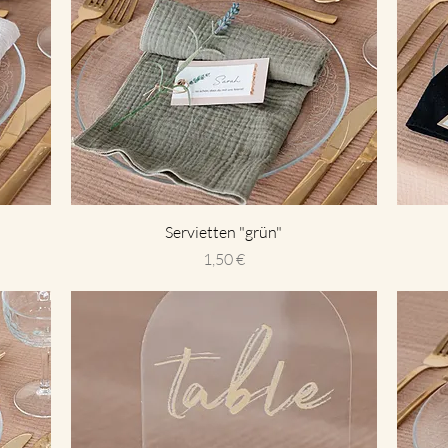
Servietten "grün"
Preis
1,50 €