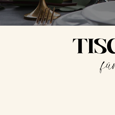
TIS
fü