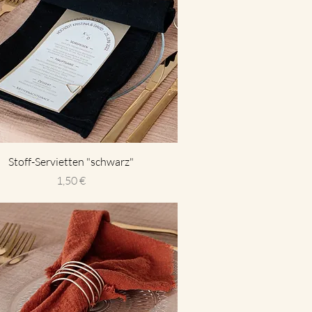
Stoff-Servietten "schwarz"
Preis
1,50 €