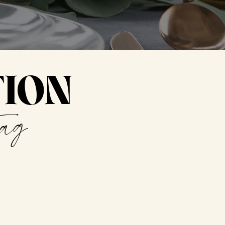
TION
Tag