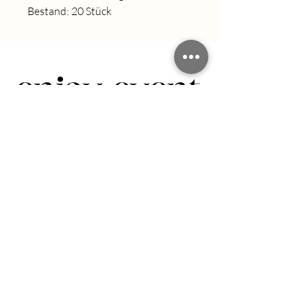
Bestand: 20 Stück
info@enjoy-event.org
+49 (0) 163 6176403
Impressum
Datenschutz
© 2023 ENJOY EVENTS Erstellt von
STREILMEDIA