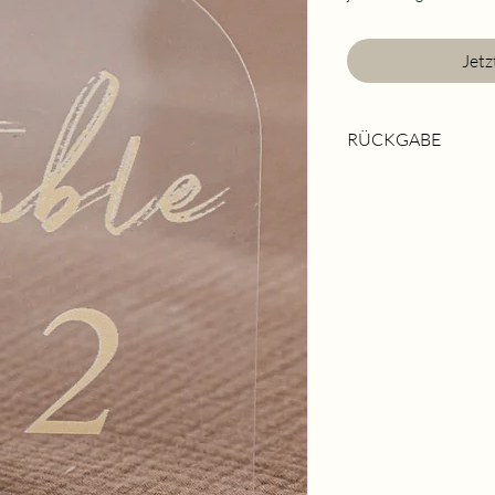
Jetz
RÜCKGABE
Rückgabe im grob ger