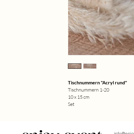
Tischnummern "Acryl rund"
Tischnummern 1-20
10 x 15 cm
Set
info@enjo