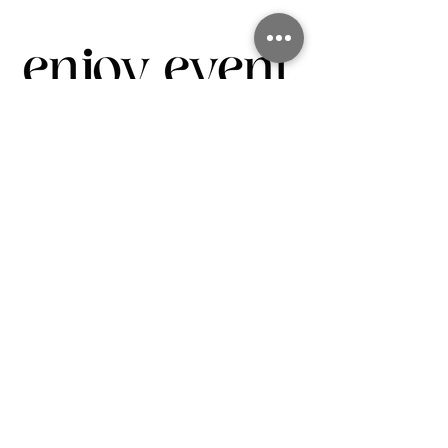
info@enjoy-event.org
+49 (0) 163 6176403
Impressum
Datenschutz
© 2023 ENJOY EVENTS Erstellt von
STREILMEDIA