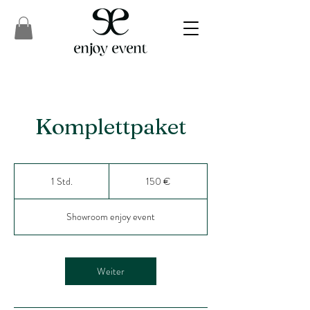
Komplettpaket
150
Euro
1 Std.
1
150 €
S
t
Showroom enjoy event
d
Weiter