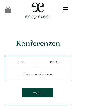
Konferenzen
150
Euro
1 Std.
1
150 €
S
t
Showroom enjoy event
d
Weiter